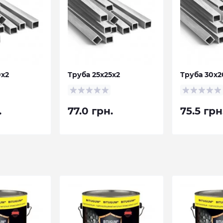
0х2
Труба 25х25х2
Труба 30х2
.
77.0 грн.
75.5 грн