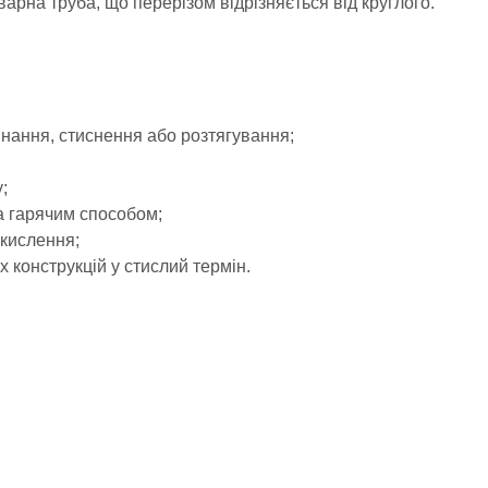
арна труба, що перерізом відрізняється від круглого.
инання, стиснення або розтягування;
;
а гарячим способом;
окислення;
 конструкцій у стислий термін.