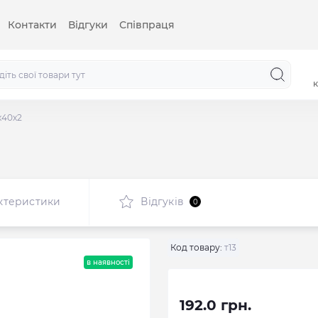
Контакти
Відгуки
Співпраця
к
х40х2
ктеристики
Відгуків
0
Код товару:
т13
в наявності
192.0 грн.