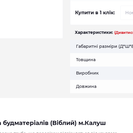
Купити в 1 клік:
Характеристики:
(Дивитись
Габаритні разміри (Д*Ш*
Товщина
Виробник
Довжина
а будматеріалів (Віблий) м.Калуш