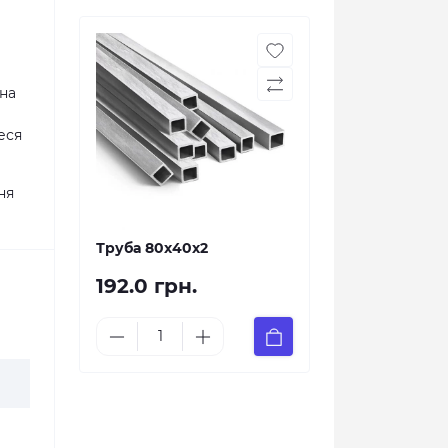
 на
еся
ня
Труба 80х40х2
192.0 грн.