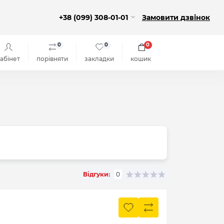
+38 (099) 308-01-01
Замовити дзвінок
0
0
0
абінет
порівняти
закладки
кошик
Відгуки:
0