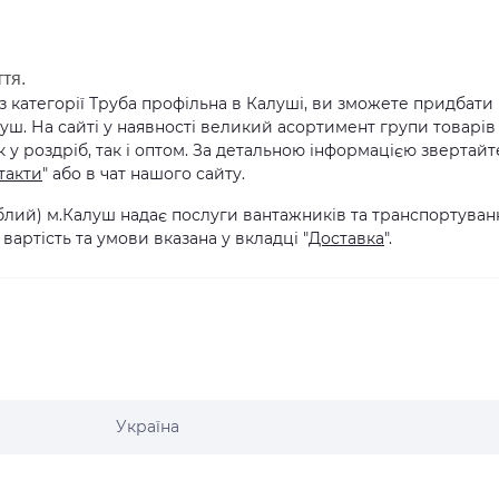
ття.
 з категорії Труба профільна в Калуші, ви зможете придбати
луш. На сайті у наявності великий асортимент групи товарів
 у роздріб, так і оптом. За детальною інформацією звертайт
такти
" або в чат нашого сайту.
іблий) м.Калуш надає послуги вантажників та транспортуван
вартість та умови вказана у вкладці "
Доставка
".
Україна