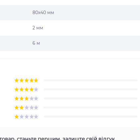
80х40 мм
2 мм
6 м
товар, станьте першим, залиште свій відгук.