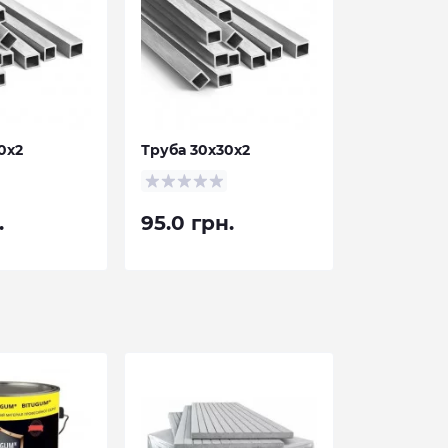
0х2
Труба 30х30х2
.
95.0 грн.