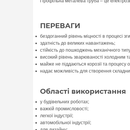
Профільна металева труба – це електрозв
ПЕРЕВАГИ
бездоганний рівень міцності в процесі зг
здатність до великих навантажень;
стійкість до пошкоджень механічного типу
високий рівень зварюваності холодним т
майже не піддаються корозії та процесу 
надає можливість для створення складних
Області використання
у будівельних роботах;
важкій промисловості;
легкої індустрії;
автомобільної індустрії;
для дизайну;