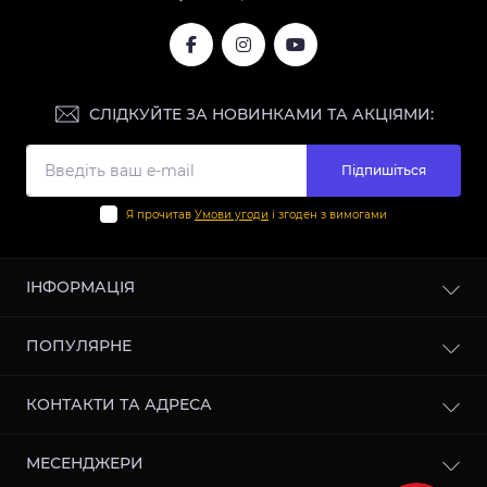
СЛІДКУЙТЕ ЗА НОВИНКАМИ ТА АКЦІЯМИ:
Підпишіться
Я прочитав
Умови угоди
і згоден з вимогами
ІНФОРМАЦІЯ
Блог
ПОПУЛЯРНЕ
Відгуки
Співпраця
Цемент
КОНТАКТИ ТА АДРЕСА
Зворотній зв'язок
Цегла
Повернення товару
Газобетон
вул. Пекарська, 1, м. Калуш, Івано-Франківська Обл.,
Карта сайту
МЕСЕНДЖЕРИ
Гіпсокартон
77300