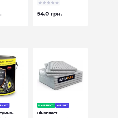
.
54.0 грн.
овинка
в наявності
новинка
тумно-
Пінопласт