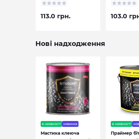
113.0 грн.
103.0 гр
Нові надходження
в наявності
новинка
в наявності
но
Мастика клеюча
Праймер бі