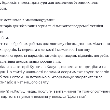
 будинків в якості арматури для посилення бетонних плит.
сом.
их механізмів в машинобудуванні.
нгарів для зберігання зерна та сільськогосподарської техніки.
ач.
обом.
ться в обробних роботах для монтажу гіпсокартонних міжстінн
прорізів. Їх перевага в легкості і можливості вигину.
ння огорож та парканів, загонів для тварин, підвалів, погребів,
 плетіння декоративних рослин і т.п.
еріали з категорії Кутник в Калуші, ви зможете придбати на
луш. На сайті у наявності великий асортимент групи товарів
б, так і оптом. За детальною інформацією звертайтеся за
кти
" або в чат нашого сайту.
іблий) м.Калуш надає послуги вантажників та транспортуван
вартість та умови вказана у вкладці "
Доставка
".