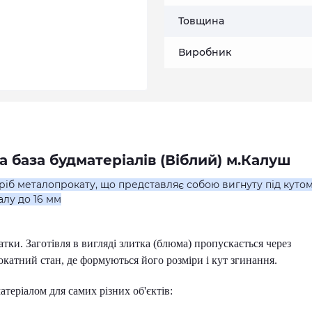
Товщина
Виробник
а база будматеріалів (Віблий) м.Калуш
іб металопрокату, що представляє собою вигнуту під кутом
алу до 16 мм
ки. Заготівля в вигляді злитка (блюма) пропускається через
окатний стан, де формуються його розміри і кут згинання.
теріалом для самих різних об'єктів: