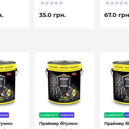
н.
35.0 грн.
67.0 грн
винка
в наявності
новинка
в наявності
н
тумно-
Праймер бітумно-
Праймер бі