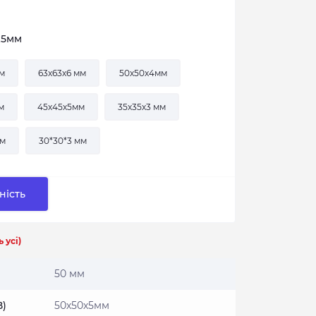
х5мм
мм
63х63х6 мм
50х50х4мм
м
45х45х5мм
35х35х3 мм
мм
30*30*3 мм
ність
 усі)
50 мм
В)
50х50х5мм