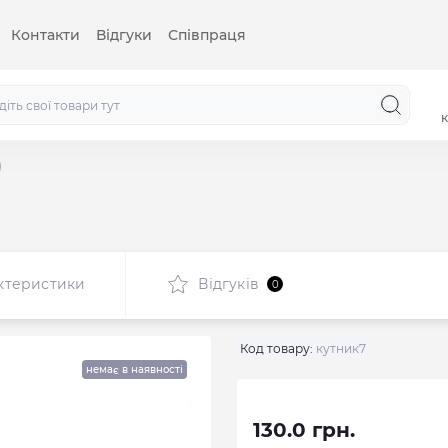
Контакти
Відгуки
Співпраця
к
)
ктеристики
Відгуків
0
Код товару:
кутник7
немає в наявності
130.0 грн.