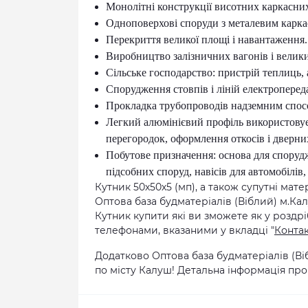
Монолітні конструкції висотних каркасних
Одноповерхові споруди з металевим карка
Перекриття великої площі і навантаження.
Виробництво залізничних вагонів і велик
Сільське господарство: пристрій теплиць, а
Спорудження стовпів і ліній електроперед
Прокладка трубопроводів надземним спос
Легкий алюмінієвий профіль використовує
перегородок, оформлення откосів і дверних 
Побутове призначення: основа для спорудже
підсобних споруд, навісів для автомобілів,
Кутник 50х50х5 (мп), а також супутні мат
Оптова база будматеріалів (Віблий) м.Ка
Кутник купити які ви зможете як у роздрі
телефонами, вказаними у вкладці "
Конта
Додатково Оптова база будматеріалів (В
по місту Калуш! Детальна інформація про 