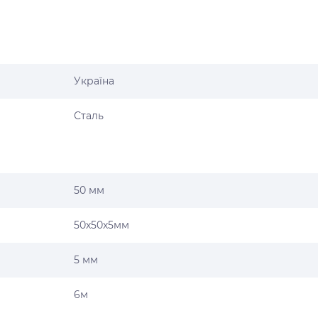
Україна
Сталь
50 мм
50х50х5мм
5 мм
6м