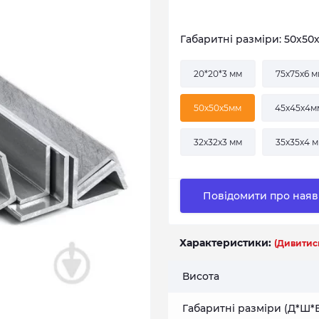
Габаритні разміри: 50х50
20*20*3 мм
75х75х6 
50х50х5мм
45х45х4м
32х32х3 мм
35х35х4 
Повідомити про наяв
Характеристики:
(Дивитись
Висота
Габаритні разміри (Д*Ш*