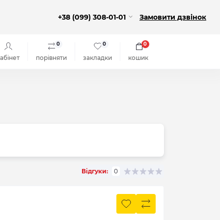
+38 (099) 308-01-01
Замовити дзвінок
0
0
0
абінет
порівняти
закладки
кошик
Відгуки:
0