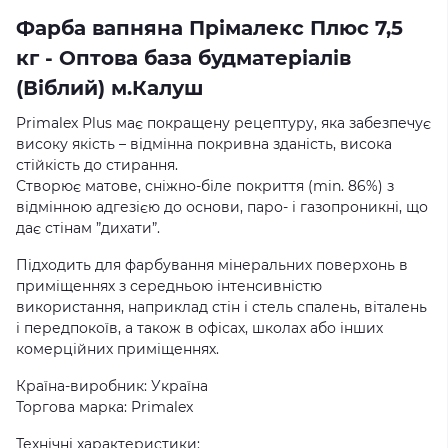
Фарба вапняна Прімалекс Плюс 7,5
кг - Оптова база будматеріалів
(Віблий) м.Калуш
Primalex Plus має покращену рецептуру, яка забезпечує
високу якість – відмінна покривна зданість, висока
стійкість до стирання.
Створює матове, сніжно-біле покриття (min. 86%) з
відмінною адгезією до основи, паро- і газопроникні, що
дає стінам ”дихати”.
Підходить для фарбування мінеральних поверхонь в
приміщеннях з середньою інтенсивністю
використання, наприклад стін і стель спалень, віталень
і передпокоїв, а також в офісах, школах або інших
комерційних приміщеннях.
Країна-виробник: Україна
Торгова марка: Primalex
Технічні характеристики: