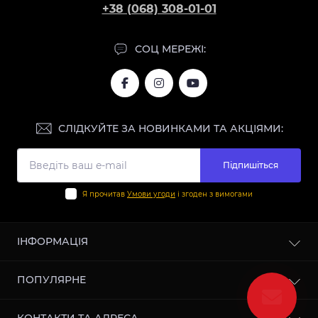
+38 (068) 308-01-01
СОЦ МЕРЕЖІ:
СЛІДКУЙТЕ ЗА НОВИНКАМИ ТА АКЦІЯМИ:
Підпишіться
Я прочитав
Умови угоди
і згоден з вимогами
ІНФОРМАЦІЯ
Блог
ПОПУЛЯРНЕ
Відгуки
Співпраця
Цемент