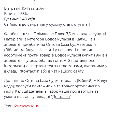
Витрати: 10-14 м.кв./кг
Білизна: 83%
Густина: 1,48 кг/л
Стійкість до стирання у сухому стані: ступінь 1
Фарба вапняна Прімалекс Плюс 7,5 кг, а також супутні
матеріали з категорії Водоемульсія в Калуші, ви
зможете придбати на Оптова база будматеріалів
(Віблий) м.Калуш. На сайті у наявності великий
асортимент групи товарів Водоемульсія купити які ви
зможете як у роздріб, так і оптом. За детальною
інформацією звертайтеся за телефонами, вказаними у
вкладці "
Контакти
" або в чат нашого сайту.
Додатково Оптова база будматеріалів (Віблий) м.Калуш
надає послуги вантажників та транспортування по
місту Калуш! Детальна інформація про вартість та
умови вказана у вкладці "
Доставка
".
Теги:
Primalex Plus