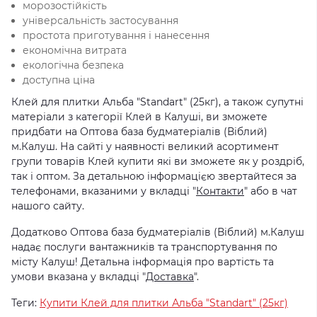
морозостійкість
універсальність застосування
простота приготування і нанесення
економічна витрата
екологічна безпека
доступна ціна
Клей для плитки Альба "Standart" (25кг), а також супутні
матеріали з категорії Клей в Калуші, ви зможете
придбати на Оптова база будматеріалів (Віблий)
м.Калуш. На сайті у наявності великий асортимент
групи товарів Клей купити які ви зможете як у роздріб,
так і оптом. За детальною інформацією звертайтеся за
телефонами, вказаними у вкладці "
Контакти
" або в чат
нашого сайту.
Додатково Оптова база будматеріалів (Віблий) м.Калуш
надає послуги вантажників та транспортування по
місту Калуш! Детальна інформація про вартість та
умови вказана у вкладці "
Доставка
".
Теги:
Купити Клей для плитки Альба "Standart" (25кг)