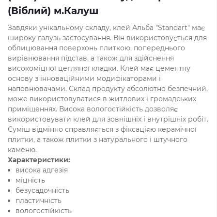
(Віблий) м.Калуш
Завдяки унікальному складу, клей Альба "Standart" має
широку галузь застосування. Він використовується для
облицювання поверхонь плиткою, попереднього
вирівнювання підстав, а також для здійснення
високоміцної цегляної кладки. Клей має цементну
основу з інноваційними модифікаторами і
наповнювачами. Склад продукту абсолютно безпечний,
може використовуватися в житлових і громадських
приміщеннях. Висока вологостійкість дозволяє
використовувати клей для зовнішніх і внутрішніх робіт.
Суміш відмінно справляється з фіксацією керамічної
плитки, а також плитки з натурального і штучного
каменю.
Характеристики:
висока адгезія
міцність
безусадочність
пластичність
вологостійкість