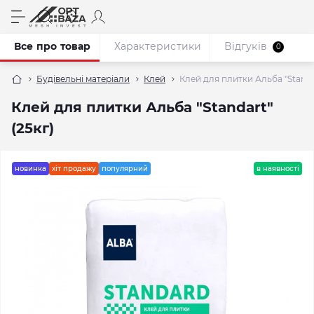
Все про товар
Характеристики
Відгуків
0
Будівельні матеріали
Клей
Клей для плитки Альба "Standar
Клей для плитки Альба "Standart"
(25кг)
новинка
хіт продажу
популярний
в наявності